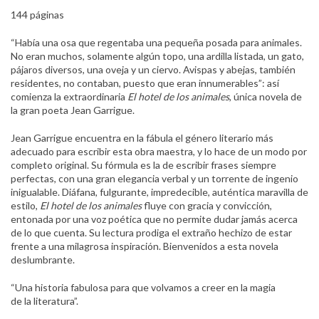
144 páginas
“Había una osa que regentaba una pequeña posada para animales.
No eran muchos, solamente algún topo, una ardilla listada, un gato,
pájaros diversos, una oveja y un ciervo. Avispas y abejas, también
residentes, no contaban, puesto que eran innumerables”: así
comienza la extraordinaria
El hotel de los animales
, única novela de
la gran poeta Jean Garrigue.
Jean Garrigue encuentra en la fábula el género literario más
adecuado para escribir esta obra maestra, y lo hace de un modo por
completo original. Su fórmula es la de escribir frases siempre
perfectas, con una gran elegancia verbal y un torrente de ingenio
inigualable. Diáfana, fulgurante, impredecible, auténtica maravilla de
estilo,
El hotel de los animales
fluye con gracia y convicción,
entonada por una voz poética que no permite dudar jamás acerca
de lo que cuenta. Su lectura prodiga el extraño hechizo de estar
frente a una milagrosa inspiración. Bienvenidos a esta novela
deslumbrante.
“Una historia fabulosa para que volvamos a creer en la magia
de la literatura”.