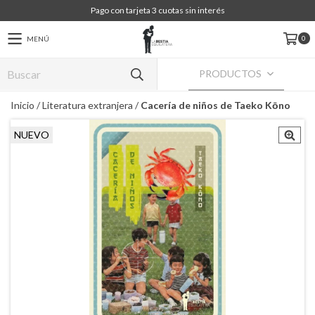
Pago con tarjeta 3 cuotas sin interés
0
MENÚ
PRODUCTOS
Inicio
/
Literatura extranjera
/
Cacería de niños de Taeko Kōno
NUEVO