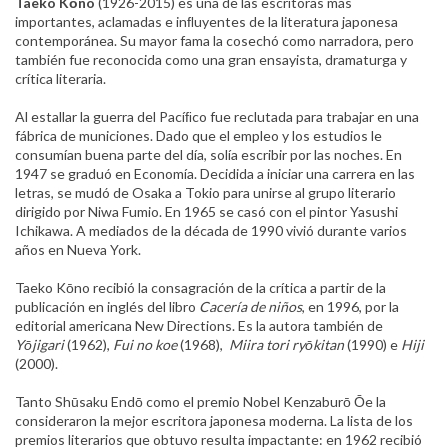
Taeko Kōno
(1926-2015) es una de las escritoras más
importantes, aclamadas e inﬂuyentes de la literatura japonesa
contemporánea. Su mayor fama la cosechó como narradora, pero
también fue reconocida como una gran ensayista, dramaturga y
crítica literaria.
Al estallar la guerra del Pacíﬁco fue reclutada para trabajar en una
fábrica de municiones. Dado que el empleo y los estudios le
consumían buena parte del día, solía escribir por las noches. En
1947 se graduó en Economía. Decidida a iniciar una carrera en las
letras, se mudó de Osaka a Tokio para unirse al grupo literario
dirigido por Niwa Fumio. En 1965 se casó con el pintor Yasushi
Ichikawa. A mediados de la década de 1990 vivió durante varios
años en Nueva York.
Taeko Kōno recibió la consagración de la crítica a partir de la
publicación en inglés del libro
Cacería de niños
, en 1996, por la
editorial americana New Directions. Es la autora también de
Yōjigari
(1962),
Fui no koe
(1968),
Miira tori ryōkitan
(1990) e
Hiji
(2000).
Tanto Shūsaku Endō como el premio Nobel Kenzaburō Ōe la
consideraron la mejor escritora japonesa moderna. La lista de los
premios literarios que obtuvo resulta impactante: en 1962 recibió