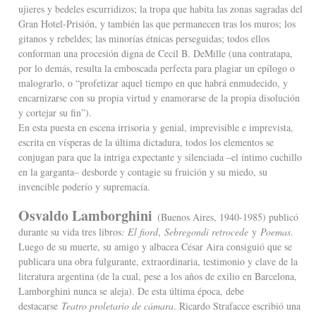
ujieres y bedeles escurridizos; la tropa que habita las zonas sagradas del
Gran Hotel-Prisión, y también las que permanecen tras los muros; los
gitanos y rebeldes; las minorías étnicas perseguidas; todos ellos
conforman una procesión digna de Cecil B. DeMille (una contratapa,
por lo demás, resulta la emboscada perfecta para plagiar un epílogo o
malograrlo, o “profetizar aquel tiempo en que habrá enmudecido, y
encarnizarse con su propia virtud y enamorarse de la propia disolución
y cortejar su fin”).
En esta puesta en escena irrisoria y genial, imprevisible e imprevista,
escrita en vísperas de la última dictadura, todos los elementos se
conjugan para que la intriga expectante y silenciada –el íntimo cuchillo
en la garganta– desborde y contagie su fruición y su miedo, su
invencible poderío y supremacía.
Osvaldo Lamborghini
(Buenos Aires, 1940-1985) publicó
durante su vida tres libros
: El fiord
,
Sebregondi retrocede
y
Poemas
.
Luego de su muerte, su amigo y albacea César Aira consiguió que se
publicara una obra fulgurante, extraordinaria, testimonio y clave de la
literatura argentina (de la cual, pese a los años de exilio en Barcelona,
Lamborghini nunca se aleja). De esta última época, debe
destacarse
Teatro proletario de cámara
. Ricardo Strafacce escribió una