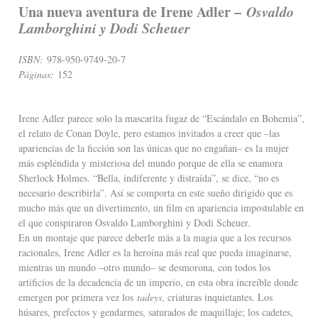
Una nueva aventura de Irene Adler –
Osvaldo
Lamborghini y Dodi Scheuer
ISBN:
978-950-9749-20-7
Páginas:
152
Irene Adler parece solo la mascarita fugaz de “Escándalo en Bohemia”,
el relato de Conan Doyle, pero estamos invitados a creer que –las
apariencias de la ficción son las únicas que no engañan– es la mujer
más espléndida y misteriosa del mundo porque de ella se enamora
Sherlock Holmes. “Bella, indiferente y distraída”, se dice, “no es
necesario describirla”. Así se comporta en este sueño dirigido que es
mucho más que un divertimento, un film en apariencia impostulable en
el que conspiraron Osvaldo Lamborghini y Dodi Scheuer.
En un montaje que parece deberle más a la magia que a los recursos
racionales, Irene Adler es la heroína más real que pueda imaginarse,
mientras un mundo –otro mundo– se desmorona, con todos los
artificios de la decadencia de un imperio, en esta obra increíble donde
emergen por primera vez los
tadeys
, criaturas inquietantes. Los
húsares, prefectos y gendarmes, saturados de maquillaje; los cadetes,