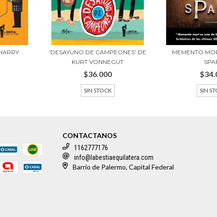
 HARRY
'DESAYUNO DE CAMPEONES' DE
MEMENTO MOR
KURT VONNEGUT
SPA
$36.000
$34.
SIN STOCK
SIN S
CONTACTANOS
1162777176
info@labestiaequilatera.com
Barrio de Palermo, Capital Federal