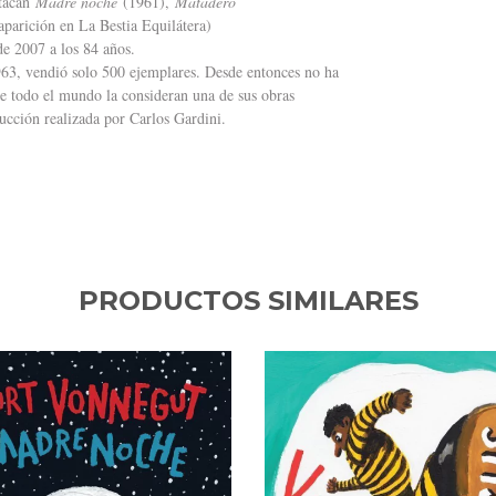
stacan
Madre noche
(1961),
Matadero
parición en La Bestia Equilátera)
e 2007 a los 84 años.
1963, vendió solo 500 ejemplares. Desde entonces no ha
 de todo el mundo la consideran una de sus obras
ucción realizada por Carlos Gardini.
PRODUCTOS SIMILARES