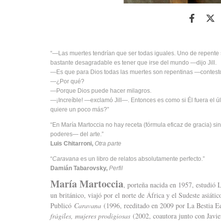
“—Las muertes tendrían que ser todas iguales. Uno de repente se
bastante desagradable es tener que irse del mundo —dijo Jill.
—Es que para Dios todas las muertes son repentinas —contest
—¿Por qué?
—Porque Dios puede hacer milagros.
—¡Increíble! —exclamó Jill—. Entonces es como si Él fuera el úl
quiere un poco más?”
“En María Martoccia no hay receta (fórmula eficaz de gracia) si
poderes— del arte.”
Luis Chitarroni,
Otra parte
“
Caravana
es un libro de relatos absolutamente perfecto.”
Damián Tabarovsky,
Perfil
María Martoccia
, porteña nacida en 1957, estudió 
un británico, viajó por el norte de África y el Sudeste asiáti
Publicó
Caravana
(1996, reeditado en 2009 por La Bestia Equ
frágiles, mujeres prodigiosas
(2002, coautora junto con Javie